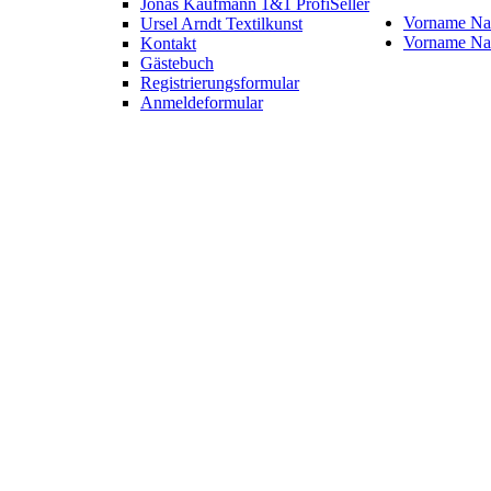
Jonas Kaufmann 1&1 ProfiSeller
Vorname N
Ursel Arndt Textilkunst
Vorname N
Kontakt
Gästebuch
Registrierungsformular
Anmeldeformular