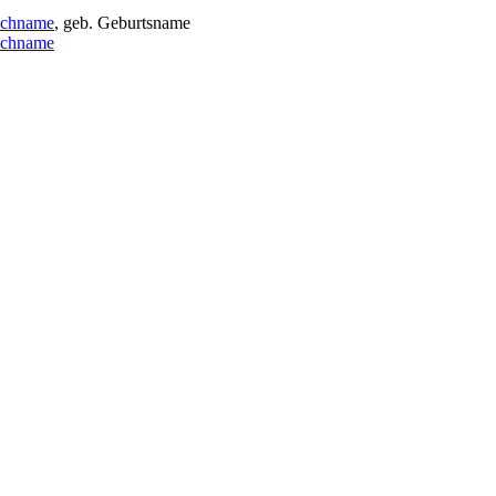
achname
, geb. Geburtsname
achname