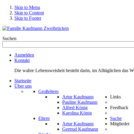
Skip to Menu
Skip to Content
Skip to Footer
Suchen
Anmelden
Kontakt
Die wahre Lebensweisheit besteht darin, im Alltäglichen das 
Startseite
Über uns
Großeltern
Artur Kaufmann
Links
Pauline Kaufmann
Alfred König
Feedback
Karolina König
Eltern
Suche
Artur Kaufmann
Mitglieder
Gertrud Kaufmann