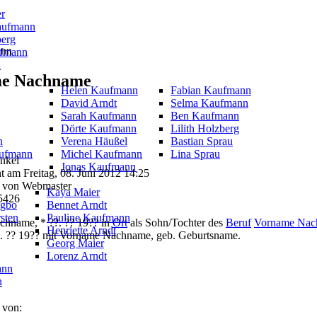
er
aufmann
berg
ann
fmann
u
e Nachname
Helen Kaufmann
Fabian Kaufmann
David Arndt
Selma Kaufmann
Sarah Kaufmann
Ben Kaufmann
Dörte Kaufmann
Lilith Holzberg
n
Verena Häußel
Bastian Sprau
aufmann
Michel Kaufmann
Lina Sprau
Enkel
Jonas Kaufmann
ht am Freitag, 08. Juni 2012 14:25
 von Webmaster
Kaya Maier
15426
ogbo
Bennet Arndt
sten
Pauline Kaufmann
hname, * ??. ?? 19?? in
Ort
als Sohn/Tochter des
Beruf
Vorname Nac
Henriette Arndt
?. ?? 19?? mit Vorname Nachname, geb. Geburtsname.
Georg Maier
Lorenz Arndt
ann
n
 von: