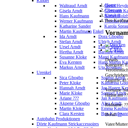
Kinder
Home
Waltraud Arndt
Gretel Heyd
Über uns
Gisela Arndt
Christoph K
Urenkel
Hans Kaufmann
Bärbel Holz
Ben Kaufm
Werner Kaufmann
Thomas Kau
Katharine Sander
Karola Spra
Vornam
Martin Kaufmann
Enkel
Ida Arndt
Dora Gbogbo
Stefan Arndt
Ulrich Arndt
Ursel Arndt
Esther Maier
Hertha Arndt
Barbara Arndt
Susanne Kloke
Marei Kaufman
Details
Eva Kersten
Hans Martin K
Kategorie: 
Markus Arndt
Uta Rosenau
Veröffentlic
Urenkel
Geschrieben
Sica Gbogbo
Sophia Arndt
Zugriffe: 4
Peter Kloke
Katharina Gb
Hannah Arndt
Jan Hagen Ker
V
orname Nac
Marie Kloke
Samuel Arndt
Heirat am ?
Ariane ???
Jan Kaufmann
Akpene Gbogbo
Alva Arndt
Rufname: ??
Martin Kloke
Emma Kaufm
Clara Kersten
Ben Kaufman
Beruf:
??
Autobahn Produktionen
Dörte Kaufmann Strickaccessoires
Vater/Mutter