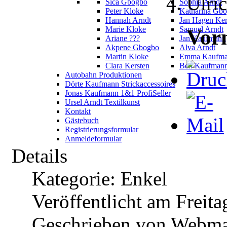
Ulri
Sica Gbogbo
Sophia Arndt
Peter Kloke
Katharina Gb
Hannah Arndt
Jan Hagen Ker
Marie Kloke
Samuel Arndt
Vor
Ariane ???
Jan Kaufmann
Akpene Gbogbo
Alva Arndt
Martin Kloke
Emma Kaufm
Clara Kersten
Ben Kaufman
Autobahn Produktionen
Dörte Kaufmann Strickaccessoires
Jonas Kaufmann 1&1 ProfiSeller
Ursel Arndt Textilkunst
Kontakt
Gästebuch
Registrierungsformular
Anmeldeformular
Details
Kategorie: Enkel
Veröffentlicht am Freita
Geschrieben von Webma