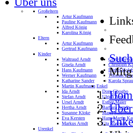
Über uns
Großeltern
Artur Kaufmann
Link
Pauline Kaufmann
Alfred König
Karolina König
Feed
Eltern
Artur Kaufmann
Gertrud Kaufmann
Kinder
Such
Waltraud Arndt
Gretel Heyd
Gisela Arndt
Christoph K
Mitg
Hans Kaufmann
Bärbel Holz
Werner Kaufmann
Thomas Kau
Katharine Sander
Karola Spra
Martin Kaufmann
Enkel
Hom
Ida Arndt
Dora Gbogbo
Stefan Arndt
Ulrich Arndt
Ursel Arndt
Esther Maier
Über
Hertha Arndt
Barbara Arndt
Susanne Kloke
Marei Kaufman
Enke
Eva Kersten
Hans Martin K
Markus Arndt
Uta Rosenau
Urenkel