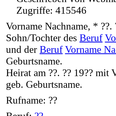
Zugriffe: 415546
V
orname Nachname, * ??. 
Sohn/Tochter des
Beruf
Vo
und der
Beruf
Vorname N
Geburtsname.
Heirat am ??. ?? 19?? mi
geb. Geburtsname.
Rufname: ??
Beruf:
??