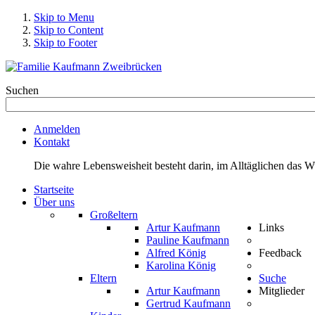
Skip to Menu
Skip to Content
Skip to Footer
Suchen
Anmelden
Kontakt
Die wahre Lebensweisheit besteht darin, im Alltäglichen das 
Startseite
Über uns
Großeltern
Artur Kaufmann
Links
Pauline Kaufmann
Alfred König
Feedback
Karolina König
Eltern
Suche
Artur Kaufmann
Mitglieder
Gertrud Kaufmann