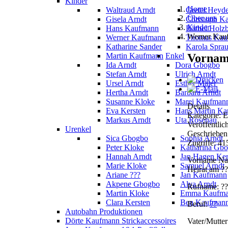
Kinder
Home
Waltraud Arndt
Gretel Heyd
Über uns
Gisela Arndt
Christoph K
Kinder
Hans Kaufmann
Bärbel Holz
Werner Kau
Werner Kaufmann
Thomas Kau
Katharine Sander
Karola Spra
Vornam
Martin Kaufmann
Enkel
Ida Arndt
Dora Gbogbo
Stefan Arndt
Ulrich Arndt
Ursel Arndt
Esther Maier
Hertha Arndt
Barbara Arndt
Susanne Kloke
Marei Kaufman
Details
Eva Kersten
Hans Martin K
Kategorie: 
Markus Arndt
Uta Rosenau
Veröffentlic
Urenkel
Geschrieben
Sica Gbogbo
Sophia Arndt
Zugriffe: 4
Peter Kloke
Katharina Gb
Hannah Arndt
Jan Hagen Ker
V
orname Nac
Marie Kloke
Samuel Arndt
Heirat am ?
Ariane ???
Jan Kaufmann
Akpene Gbogbo
Alva Arndt
Rufname: ??
Martin Kloke
Emma Kaufm
Clara Kersten
Ben Kaufman
Beruf:
??
Autobahn Produktionen
Dörte Kaufmann Strickaccessoires
Vater/Mutter