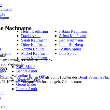
er
aufmann
berg
fmann
fmann
u
e Nachname
Helen Kaufmann
Fabian Kaufmann
David Arndt
Selma Kaufmann
Sarah Kaufmann
Ben Kaufmann
Dörte Kaufmann
Lilith Holzberg
n
Verena Häußel
Bastian Sprau
aufmann
Michel Kaufmann
Lina Sprau
Enkel
Jonas Kaufmann
ht am Freitag, 08. Juni 2012 14:25
 von Webmaster
Kaya Maier
15569
ogbo
Bennet Arndt
sten
Pauline Kaufmann
hname, * ??. ?? 19?? in
Ort
als Sohn/Tochter des
Beruf
Vorname Nac
Henriette Arndt
?. ?? 19?? mit Vorname Nachname, geb. Geburtsname.
Georg Maier
Lorenz Arndt
ann
n
 von: