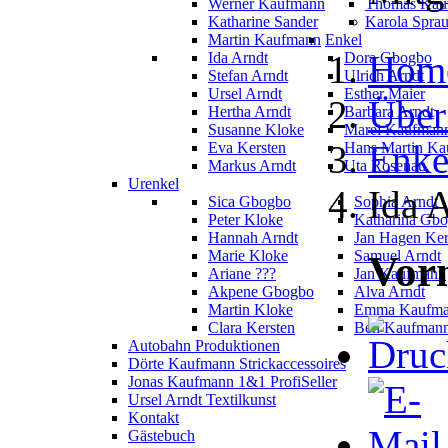
Werner Kaufmann
Thomas Kau
Katharine Sander
Karola Spra
Martin Kaufmann
Enkel
Hom
Ida Arndt
Dora Gbogbo
Stefan Arndt
Ulrich Arndt
Ursel Arndt
Esther Maier
Über
Hertha Arndt
Barbara Arndt
Susanne Kloke
Marei Kaufman
Enke
Eva Kersten
Hans Martin K
Markus Arndt
Uta Rosenau
Urenkel
Ida 
Sica Gbogbo
Sophia Arndt
Peter Kloke
Katharina Gb
Hannah Arndt
Jan Hagen Ker
Marie Kloke
Samuel Arndt
Vor
Ariane ???
Jan Kaufmann
Akpene Gbogbo
Alva Arndt
Martin Kloke
Emma Kaufm
Clara Kersten
Ben Kaufman
Autobahn Produktionen
Dörte Kaufmann Strickaccessoires
Jonas Kaufmann 1&1 ProfiSeller
Ursel Arndt Textilkunst
Kontakt
Gästebuch