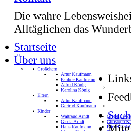
Die wahre Lebensweisheit
Alltäglichen das Wunderb
Startseite
Über uns
Großeltern
Artur Kaufmann
Link
Pauline Kaufmann
Alfred König
Karolina König
Feed
Eltern
Artur Kaufmann
Gertrud Kaufmann
Kinder
Such
Waltraud Arndt
Gretel Heyd
Gisela Arndt
Christoph K
Mitg
Hans Kaufmann
Bärbel Holz