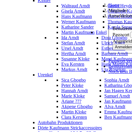
Kinder
Home
Waltraud Arndt
Gretel Heyd
Mitglieder
Gisela Arndt
Christoph K
Anmeldefor
Hans Kaufmann
Bärbel Holz
Werner Kaufmann
Thomas Kau
Katharine Sander
Karola Spra
Benutzer
Martin Kaufmann
Enkel
Passwort
Ida Arndt
Dora Gbogbo
Angemelde
Stefan Arndt
Ulrich Arndt
Anmelden
Ursel Arndt
Esther Maier
Hertha Arndt
Barbara Arndt
Susanne Kloke
Marei Kaufman
Passwort ve
Eva Kersten
Hans Martin K
Benutzernam
Markus Arndt
Uta Rosenau
Noch kein Be
Urenkel
Sica Gbogbo
Sophia Arndt
Peter Kloke
Katharina Gb
Hannah Arndt
Jan Hagen Ker
Marie Kloke
Samuel Arndt
Ariane ???
Jan Kaufmann
Akpene Gbogbo
Alva Arndt
Martin Kloke
Emma Kaufm
Clara Kersten
Ben Kaufman
Autobahn Produktionen
Dörte Kaufmann Strickaccessoires