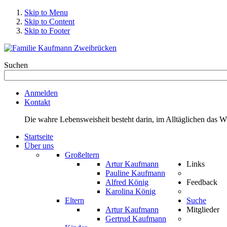
Skip to Menu
Skip to Content
Skip to Footer
Suchen
Anmelden
Kontakt
Die wahre Lebensweisheit besteht darin, im Alltäglichen das 
Startseite
Über uns
Großeltern
Artur Kaufmann
Links
Pauline Kaufmann
Alfred König
Feedback
Karolina König
Eltern
Suche
Artur Kaufmann
Mitglieder
Gertrud Kaufmann