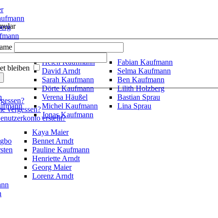
er
aufmann
mular
berg
fmann
u
name
Helen Kaufmann
Fabian Kaufmann
t bleiben
David Arndt
Selma Kaufmann
Sarah Kaufmann
Ben Kaufmann
Dörte Kaufmann
Lilith Holzberg
n
Verena Häußel
Bastian Sprau
rgessen?
aufmann
Michel Kaufmann
Lina Sprau
e vergessen?
Jonas Kaufmann
nutzerkonto erstellt?
Kaya Maier
ogbo
Bennet Arndt
sten
Pauline Kaufmann
Henriette Arndt
Georg Maier
Lorenz Arndt
ann
n